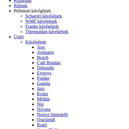
Kezdőlap
Rólunk
Prémium kávégépek
Schaerer kávégépek
WMF kávégépek
Franke kávégépek
Thermoplan kávégépek
Üzlet
Kávégépek
Aeg
Aequator
Bosch
Café Bonitas
Delonghi
Eversys
Franke
Gaggia
Jura
Krups
Melitta
Nio
Nivona
Nuova Simonelli
Quickmill
Rotel